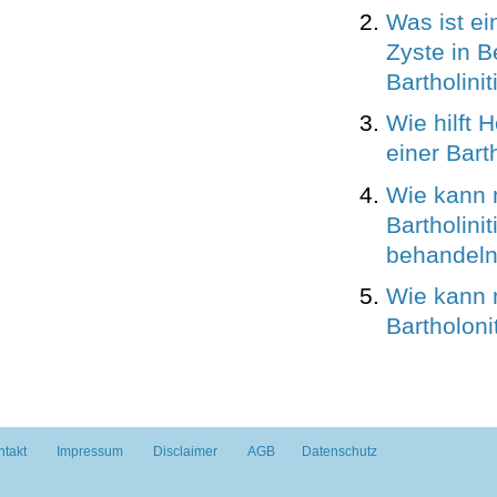
Was ist ei
Zyste in B
Bartholinit
Wie hilft 
einer Barth
Wie kann 
Bartholinit
behandel
Wie kann 
Bartholoni
ntakt
Impressum
Disclaimer
AGB
Datenschutz