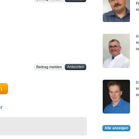
F
i
P
H
i
Beitrag melden
Antworten
D
n
H
i
r
Alle anzeigen