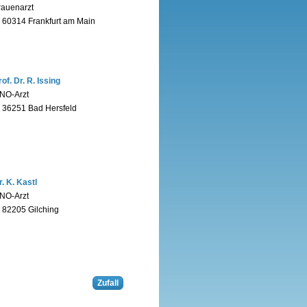
rauenarzt
n 60314 Frankfurt am Main
rof. Dr. R. Issing
NO-Arzt
n 36251 Bad Hersfeld
r. K. Kastl
NO-Arzt
n 82205 Gilching
Zufall