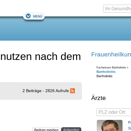
Menü
enutzen nach dem
Frauenheilku
Fachwissen Bartholinitis »
Bartholinitis
Bartholinitis
2 Beiträge - 2826 Aufrufe
Ärzte
P
S
Beitrag melden
Antworten