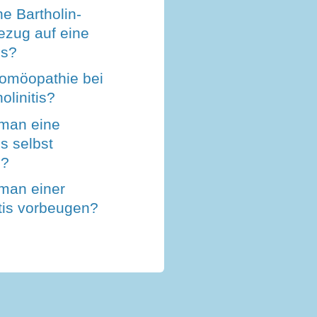
ne Bartholin-
ezug auf eine
is?
Homöopathie bei
olinitis?
man eine
is selbst
n?
man einer
tis vorbeugen?