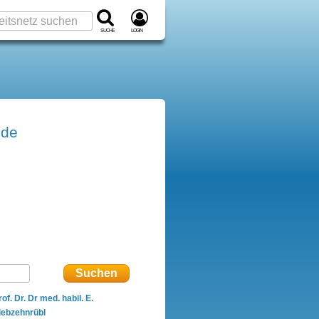
Suche
Login
nde
rof. Dr. Dr med. habil. E.
iebzehnrübl