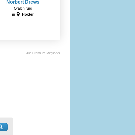
Norbert Drews
Oralchirurg
in
Höxter
Alle Premium-Mitglieder