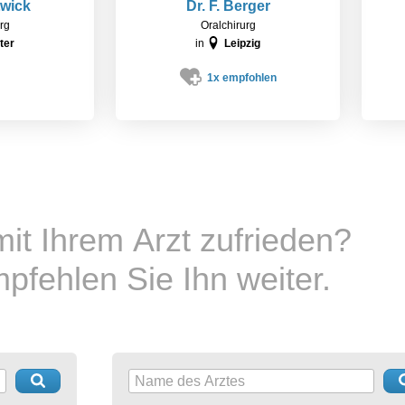
twick
Dr. F. Berger
rg
Oralchirurg
ter
in
Leipzig
1x empfohlen
mit Ihrem Arzt zufrieden?
fehlen Sie Ihn weiter.