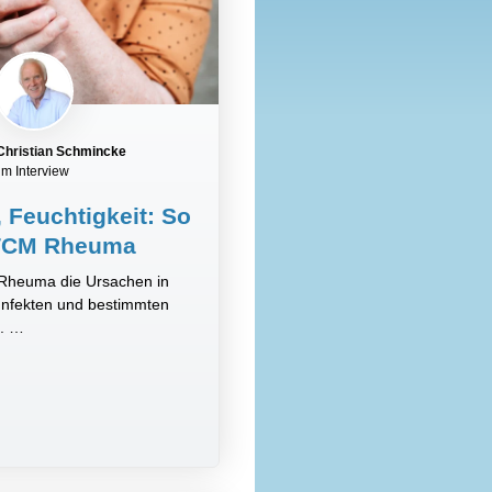
 Christian Schmincke
im Interview
, Feuchtigkeit: So
e TCM Rheuma
 Rheuma die Ursachen in
 Infekten und bestimmten
n. …