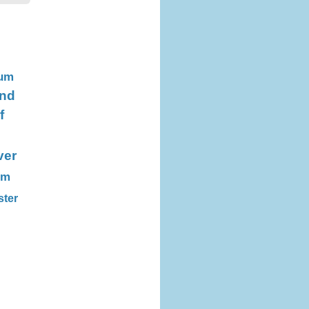
um
nd
f
ver
im
ter