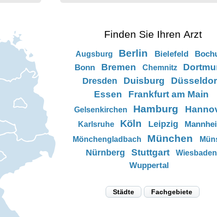
Finden Sie Ihren Arzt
Berlin
Bielefeld
Boch
Augsburg
Bremen
Dortmu
Bonn
Chemnitz
Duisburg
Düsseldor
Dresden
Essen
Frankfurt am Main
Hamburg
Hanno
Gelsenkirchen
Köln
Leipzig
Mannhe
Karlsruhe
München
Mönchengladbach
Müns
Stuttgart
Nürnberg
Wiesbaden
Wuppertal
Städte
Fachgebiete