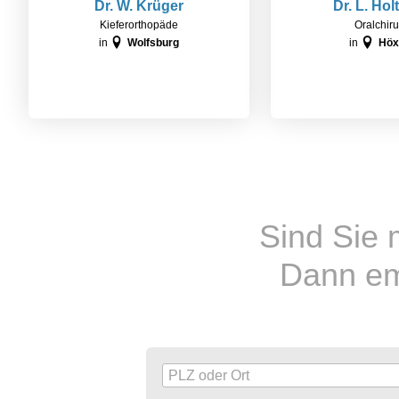
Dr. W. Krüger
Dr. L. Hol
Kieferorthopäde
Oralchiru
in
Wolfsburg
in
Höx
Sind Sie 
Dann emp