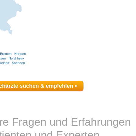
Bremen
Hessen
hsen
Nordrhein-
arland
Sachsen
chärzte suchen & empfehlen »
hre Fragen und Erfahrungen
tienten und Experten.