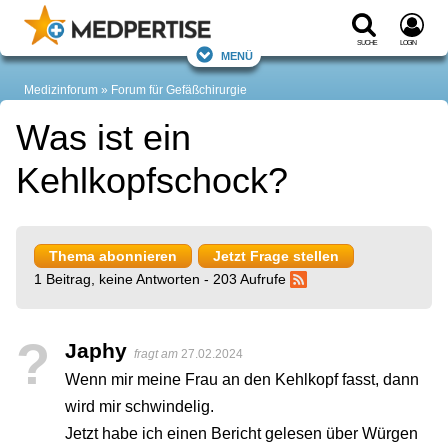
Suche
Login
Menü
Medizinforum
Forum für Gefäßchirurgie
Was ist ein
Kehlkopfschock?
Thema abonnieren
Jetzt Frage stellen
1 Beitrag, keine Antworten - 203 Aufrufe
?
Japhy
fragt am
27.02.2024
Wenn mir meine Frau an den Kehlkopf fasst, dann
wird mir schwindelig.
Jetzt habe ich einen Bericht gelesen über Würgen