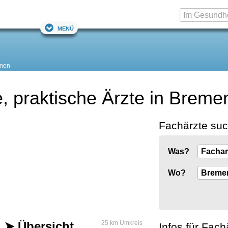
Menü
men
, praktische Ärzte in Breme
Fachärzte su
Was?
Wo?
" ➤ Übersicht
25 km Umkreis
Infos für Fach