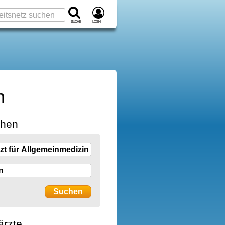
Suche
Login
n
chen
ärzte