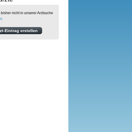
 bisher nicht in unserer Arztsuche
en
t-Eintrag erstellen