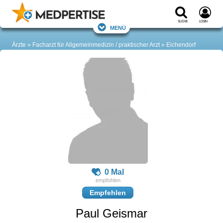
Suche
Login
Menü
Ärzte
Facharzt für Allgemeinmedizin / praktischer Arzt
Eichendorf
0 Mal
Empfehlen
Paul Geismar