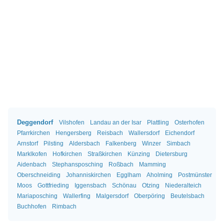
Deggendorf
Vilshofen
Landau an der Isar
Plattling
Osterhofen
Pfarrkirchen
Hengersberg
Reisbach
Wallersdorf
Eichendorf
Arnstorf
Pilsting
Aldersbach
Falkenberg
Winzer
Simbach
Marklkofen
Hofkirchen
Straßkirchen
Künzing
Dietersburg
Aidenbach
Stephansposching
Roßbach
Mamming
Oberschneiding
Johanniskirchen
Egglham
Aholming
Postmünster
Moos
Gottfrieding
Iggensbach
Schönau
Otzing
Niederalteich
Mariaposching
Wallerfing
Malgersdorf
Oberpöring
Beutelsbach
Buchhofen
Rimbach