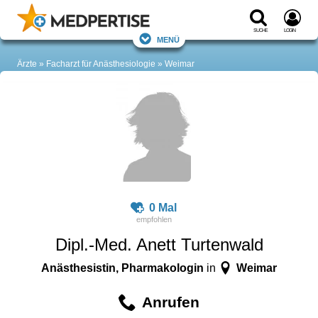
Suche
Login
Menü
Ärzte
Facharzt für Anästhesiologie
Weimar
0 Mal
Dipl.-Med. Anett Turtenwald
Anästhesistin, Pharmakologin
Weimar
in
Anrufen