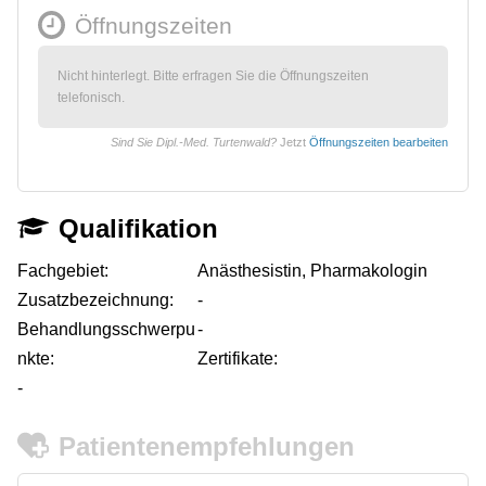
Öffnungszeiten
Nicht hinterlegt. Bitte erfragen Sie die Öffnungszeiten
telefonisch.
Sind Sie Dipl.-Med. Turtenwald?
Jetzt
Öffnungszeiten bearbeiten
Qualifikation
Fachgebiet:
Anästhesistin, Pharmakologin
Zusatzbezeichnung:
-
Behandlungsschwerpu
-
nkte:
Zertifikate:
-
Patientenempfehlungen