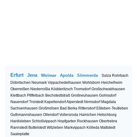
Erfurt
Jena
Weimar
Apolda
Sömmerda
Sulza
Rohrbach
Döbritschen
Neumark
Vippachedelhausen
Wohlsborn
Heichelheim
Oberreißen
Niederroßla
Ködderitzsch
Tromsdorf
Großschwabhausen
Klettbach
Pfiffelbach
Bechstedtstraß
Großneuhausen
Golmsdorf
Nauendorf
Troistedt
Kapellendorf
Alperstedt
Nirmsdorf
Magdala
Sachsenhausen
Großmölsen
Bad Berka
Rittersdorf
Eßleben-Teutleben
Guthmannshausen
Ollendorf
Vollersroda
Hainichen
Hetschburg
Hardisleben
Schloßvippach
Hopfgarten
Rockhausen
Obertrebra
Rannstedt
Buttelstedt
Witzleben
Markvippach
Kölleda
Mattstedt
Saaleplatte