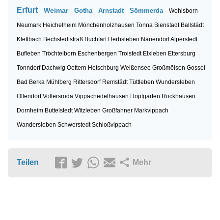
Erfurt
Weimar
Gotha
Arnstadt
Sömmerda
Wohlsborn
Neumark
Heichelheim
Mönchenholzhausen
Tonna
Bienstädt
Ballstädt
Klettbach
Bechstedtstraß
Buchfart
Herbsleben
Nauendorf
Alperstedt
Bufleben
Tröchtelborn
Eschenbergen
Troistedt
Elxleben
Ettersburg
Tonndorf
Dachwig
Oettern
Hetschburg
Weißensee
Großmölsen
Gossel
Bad Berka
Mühlberg
Rittersdorf
Remstädt
Tüttleben
Wundersleben
Ollendorf
Vollersroda
Vippachedelhausen
Hopfgarten
Rockhausen
Dornheim
Buttelstedt
Witzleben
Großfahner
Markvippach
Wandersleben
Schwerstedt
Schloßvippach
Teilen
Mehr