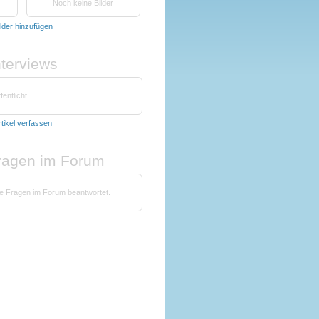
Noch keine Bilder
ilder hinzufügen
nterviews
fentlicht
rtikel verfassen
fragen im Forum
ne Fragen im Forum beantwortet.