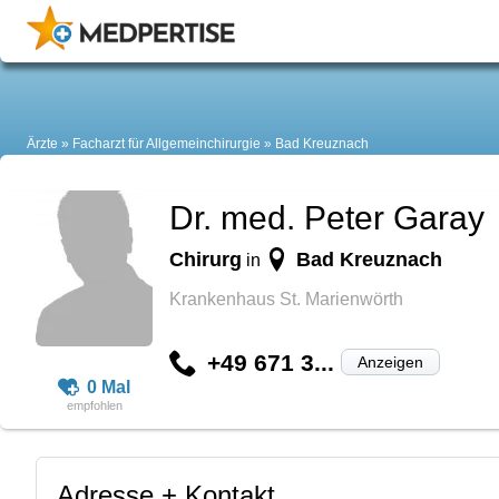
Ärzte
Facharzt für Allgemeinchirurgie
Bad Kreuznach
Dr. med. Peter Garay
Chirurg
Bad Kreuznach
in
Krankenhaus St. Marienwörth
+49 671 3...
Anzeigen
0 Mal
Adresse + Kontakt