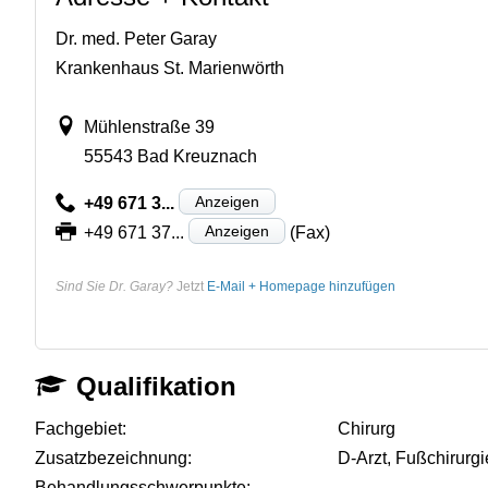
Dr. med. Peter Garay
Krankenhaus St. Marienwörth
Mühlenstraße 39
55543 Bad Kreuznach
Anzeigen
+49 671 3...
Anzeigen
+49 671 37...
(Fax)
Sind Sie Dr. Garay?
Jetzt
E-Mail + Homepage hinzufügen
Qualifikation
Fachgebiet:
Chirurg
Zusatzbezeichnung:
D-Arzt, Fußchirurgi
Behandlungsschwerpunkte:
-