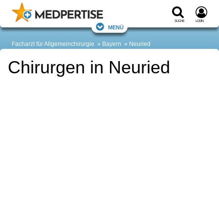
Suche
Login
Menü
Facharzt für Allgemeinchirurgie
Bayern
Neuried
Chirurgen in Neuried