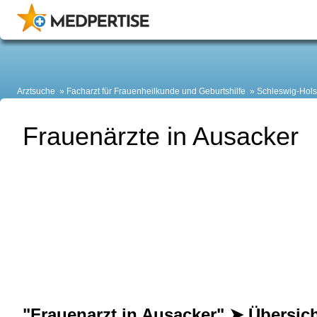
Arztsuche
Facharzt für Frauenheilkunde und Geburtshilfe
Schleswig-Hols
Frauenärzte in Ausacker
"Frauenarzt in Ausacker" ➤ Übersic