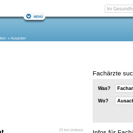
Menü
tein
Ausacker
Fachärzte su
Was?
Wo?
ht
25 km Umkreis
Infos für Fach