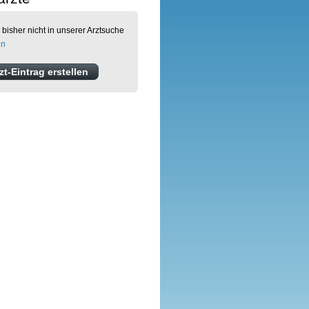
 bisher nicht in unserer Arztsuche
en
t-Eintrag erstellen