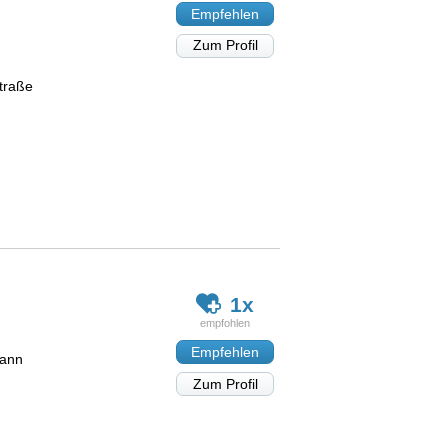
Empfehlen
Zum Profil
traße
1x
Empfehlen
mann
Zum Profil