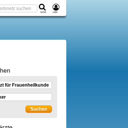
Suche
Login
chen
ärzte