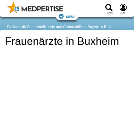
Suche
Login
Menü
Facharzt für Frauenheilkunde und Geburtshilfe
Bayern
Buxheim
Frauenärzte in Buxheim