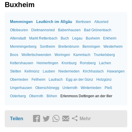
Buxheim
Memmingen
Leutkirch im Allgäu
Illertissen
Altusried
Ottobeuren
Dietmannsried
Babenhausen
Bad Grönenbach
Altenstadt
Markt Rettenbach
Buch
Legau
Buxheim
Erkheim
Memmingerberg
Sontheim
Breitenbrunn
Benningen
Westerheim
Boos
Wolfertschwenden
Woringen
Kammlach
Trunkelsberg
Kettershausen
Heimertingen
Kronburg
Ronsberg
Lachen
Stetten
Kellmünz
Lauben
Niederrieden
Kirchhaslach
Hawangen
Oberrieden
Fellheim
Lautrach
Egg an der Günz
Holzgünz
Ungerhausen
Oberschönegg
Unterroth
Winterrieden
Pleß
Osterberg
Oberroth
Böhen
Erlenmoos
Dettingen an der Iller
Teilen
Mehr