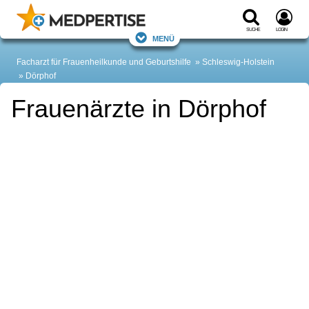
Suche
Login
Menü
Facharzt für Frauenheilkunde und Geburtshilfe
Schleswig-Holstein
Dörphof
Frauenärzte in Dörphof