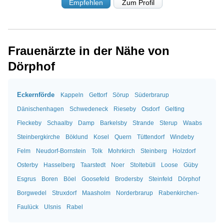
Empfehlen
Zum Profil
Frauenärzte in der Nähe von
Dörphof
Eckernförde
Kappeln
Gettorf
Sörup
Süderbrarup
Dänischenhagen
Schwedeneck
Rieseby
Osdorf
Gelting
Fleckeby
Schaalby
Damp
Barkelsby
Strande
Sterup
Waabs
Steinbergkirche
Böklund
Kosel
Quern
Tüttendorf
Windeby
Felm
Neudorf-Bornstein
Tolk
Mohrkirch
Steinberg
Holzdorf
Osterby
Hasselberg
Taarstedt
Noer
Stoltebüll
Loose
Güby
Esgrus
Boren
Böel
Goosefeld
Brodersby
Steinfeld
Dörphof
Borgwedel
Struxdorf
Maasholm
Norderbrarup
Rabenkirchen-
Faulück
Ulsnis
Rabel