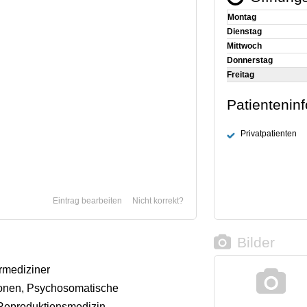
Montag
Dienstag
Mittwoch
Donnerstag
Freitag
Patientenin
Privatpatienten
Eintrag bearbeiten
Nicht korrekt?
Bilder
rmediziner
onen, Psychosomatische
Reproduktionsmedizin