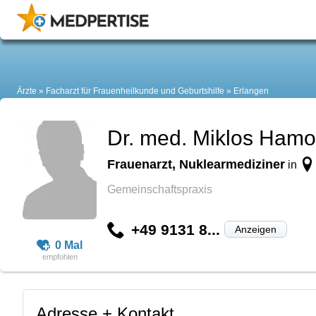
Ärzte
Facharzt für Frauenheilkunde und Geburtshilfe
Erlangen
Dr. med. Miklos Hamo
Frauenarzt, Nuklearmediziner
in
Gemeinschaftspraxis
+49 9131 8...
Anzeigen
0 Mal
Adresse + Kontakt