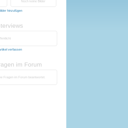
Noch keine Bilder
ilder hinzufügen
nterviews
fentlicht
rtikel verfassen
fragen im Forum
ine Fragen im Forum beantwortet.