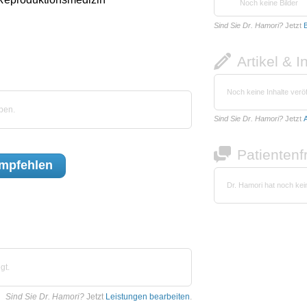
Noch keine Bilder
Sind Sie Dr. Hamori?
Jetzt
B
Artikel & I
Noch keine Inhalte veröf
ben.
Sind Sie Dr. Hamori?
Jetzt
A
Patienten
mpfehlen
Dr. Hamori hat noch ke
gt.
Sind Sie Dr. Hamori?
Jetzt
Leistungen bearbeiten
.