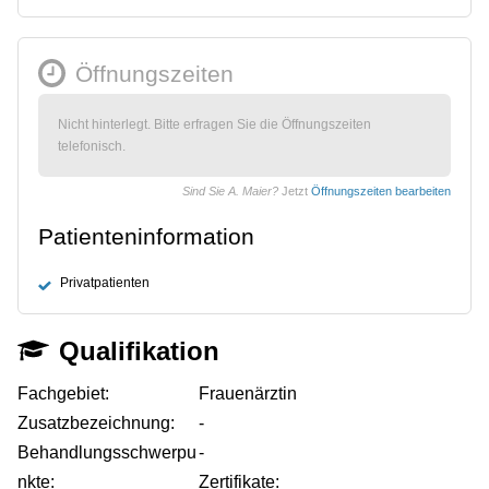
Öffnungszeiten
Nicht hinterlegt. Bitte erfragen Sie die Öffnungszeiten
telefonisch.
Sind Sie A. Maier?
Jetzt
Öffnungszeiten bearbeiten
Patienteninformation
Privatpatienten
Qualifikation
Fachgebiet:
Frauenärztin
Zusatzbezeichnung:
-
Behandlungsschwerpu
-
nkte:
Zertifikate: