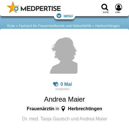
Suche
Login
Menü
Ärzte
Facharzt für Frauenheilkunde und Geburtshilfe
Herbrechtingen
0 Mal
Andrea Maier
Frauenärztin
Herbrechtingen
in
Dr. med. Tanja Gautsch und Andrea Maier