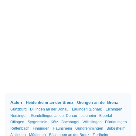
Aalen
Heidenheim an der Brenz
Giengen an der Brenz
Günzburg
Dillingen an der Donau
Lauingen (Donau)
Elchingen
Nersingen
Gundelfingen an der Donau
Leipheim
Bibertal
Offingen
Syrgenstein
Kötz
Bachhagel
Wittislingen
Dürrlauingen
Rettenbach
Finningen
Haunsheim
Gundremmingen
Bubesheim
Aislingen
Mödingen
Bächingen an der Brenz
Ziertheim