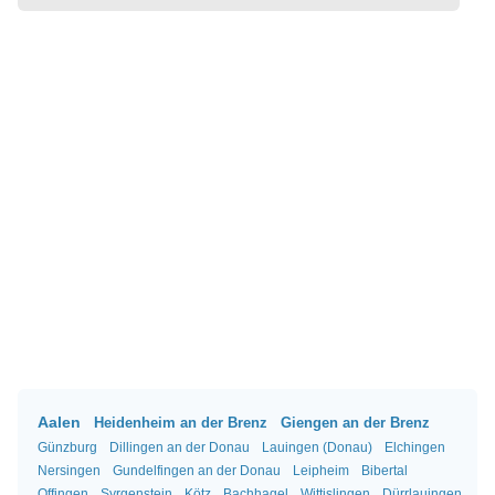
Aalen
Heidenheim an der Brenz
Giengen an der Brenz
Günzburg
Dillingen an der Donau
Lauingen (Donau)
Elchingen
Nersingen
Gundelfingen an der Donau
Leipheim
Bibertal
Offingen
Syrgenstein
Kötz
Bachhagel
Wittislingen
Dürrlauingen