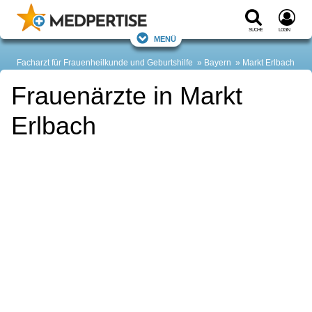
Suche
Login
Menü
Facharzt für Frauenheilkunde und Geburtshilfe
Bayern
Markt Erlbach
Frauenärzte in Markt
Erlbach