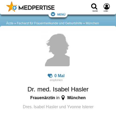
Suche
Login
Menü
Ärzte
Facharzt für Frauenheilkunde und Geburtshilfe
München
0 Mal
Dr. med. Isabel Hasler
Frauenärztin
München
in
Dres. Isabel Hasler und Yvonne Isterer