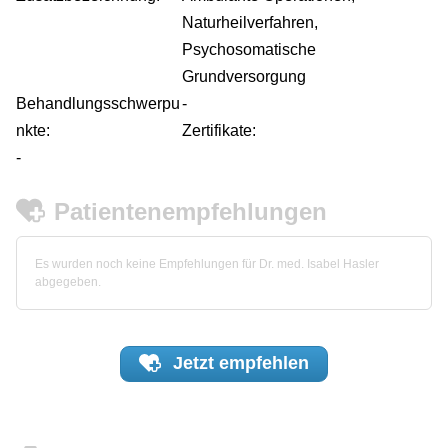
Naturheilverfahren,
Psychosomatische
Grundversorgung
Behandlungsschwerpu
-
nkte:
Zertifikate:
-
Patientenempfehlungen
Es wurden noch keine Empfehlungen für Dr. med. Isabel Hasler
abgegeben.
Jetzt
empfehlen