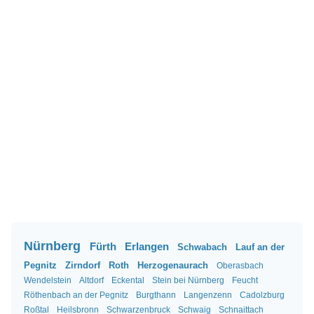
Nürnberg
Fürth
Erlangen
Schwabach
Lauf an der
Pegnitz
Zirndorf
Roth
Herzogenaurach
Oberasbach
Wendelstein
Altdorf
Eckental
Stein bei Nürnberg
Feucht
Röthenbach an der Pegnitz
Burgthann
Langenzenn
Cadolzburg
Roßtal
Heilsbronn
Schwarzenbruck
Schwaig
Schnaittach