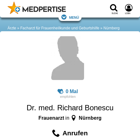
Suche
Login
Menü
Ärzte
Facharzt für Frauenheilkunde und Geburtshilfe
Nürnberg
0 Mal
Dr. med. Richard Bonescu
Frauenarzt
Nürnberg
in
Anrufen