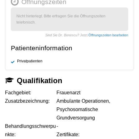
Öffnungszeiten
Nicht hinterlegt. Bitte erfragen Sie die Öffnungszeiten
telefonisch.
Sind Sie Dr. Bonescu?
Jetzt
Öffnungszeiten bearbeiten
Patienteninformation
Privatpatienten
Qualifikation
Fachgebiet:
Frauenarzt
Zusatzbezeichnung:
Ambulante Operationen,
Psychosomatische
Grundversorgung
Behandlungsschwerpu
-
nkte:
Zertifikate: