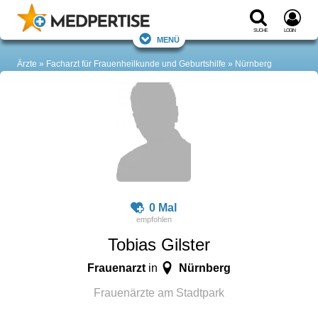
Suche
Login
Menü
Ärzte
Facharzt für Frauenheilkunde und Geburtshilfe
Nürnberg
0 Mal
Tobias Gilster
Frauenarzt
Nürnberg
in
Frauenärzte am Stadtpark