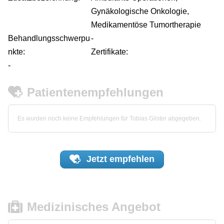
Gynäkologische Onkologie,
Medikamentöse Tumortherapie
Behandlungsschwerpu
-
nkte:
Zertifikate:
-
Patientenempfehlungen
Es wurden noch keine Empfehlungen für Tobias Gilster abgegeben.
Jetzt
empfehlen
Medizinisches Angebot