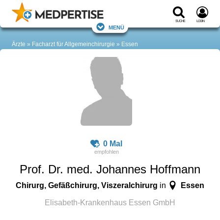
Suche
Login
Menü
Ärzte
Facharzt für Allgemeinchirurgie
Essen
0 Mal
Prof. Dr. med. Johannes Hoffmann
Chirurg, Gefäßchirurg, Viszeralchirurg
Essen
in
Elisabeth-Krankenhaus Essen GmbH