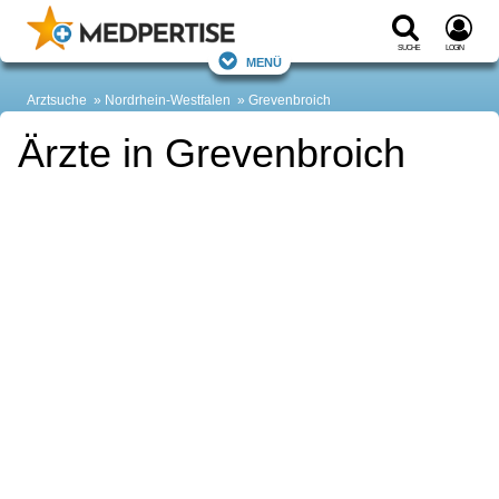
Suche
Login
Menü
Arztsuche
Nordrhein-Westfalen
Grevenbroich
Ärzte in Grevenbroich