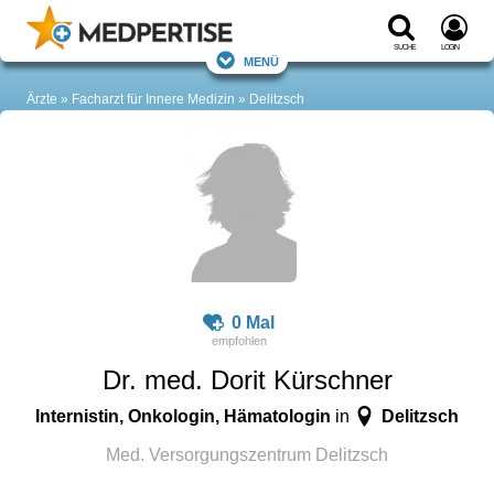
Suche
Login
Menü
Ärzte
Facharzt für Innere Medizin
Delitzsch
0 Mal
Dr. med. Dorit Kürschner
Internistin, Onkologin, Hämatologin
Delitzsch
in
Med. Versorgungszentrum Delitzsch