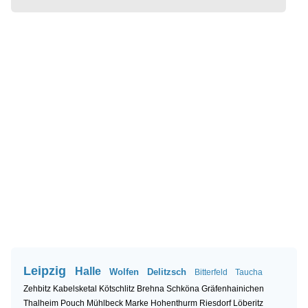
Leipzig
Halle
Wolfen
Delitzsch
Bitterfeld
Taucha
Zehbitz
Kabelsketal
Kötschlitz
Brehna
Schköna
Gräfenhainichen
Thalheim
Pouch
Mühlbeck
Marke
Hohenthurm
Riesdorf
Löberitz