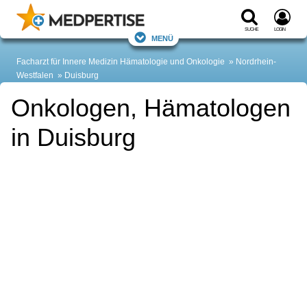
Suche
Login
Menü
Facharzt für Innere Medizin Hämatologie und Onkologie
Nordrhein-
Westfalen
Duisburg
Onkologen, Hämatologen
in Duisburg