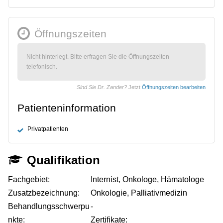
Öffnungszeiten
Nicht hinterlegt. Bitte erfragen Sie die Öffnungszeiten
telefonisch.
Sind Sie Dr. Zander?
Jetzt
Öffnungszeiten bearbeiten
Patienteninformation
Privatpatienten
Qualifikation
Fachgebiet:
Internist, Onkologe, Hämatologe
Zusatzbezeichnung:
Onkologie, Palliativmedizin
Behandlungsschwerpu
-
nkte:
Zertifikate: