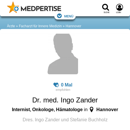
Suche
Login
Menü
Ärzte
Facharzt für Innere Medizin
Hannover
0 Mal
Dr. med. Ingo Zander
Internist, Onkologe, Hämatologe
Hannover
in
Dres. Ingo Zander und Stefanie Buchholz