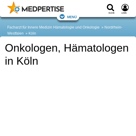
Suche
Login
Menü
Facharzt für Innere Medizin Hämatologie und Onkologie
Nordrhein-
Westfalen
Köln
Onkologen, Hämatologen
in Köln