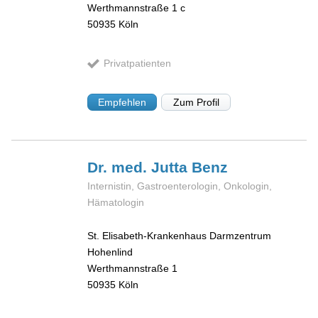
Werthmannstraße 1 c
50935
Köln
Privatpatienten
Empfehlen
Zum Profil
Dr. med. Jutta
Benz
Internistin, Gastroenterologin, Onkologin,
Hämatologin
St. Elisabeth-Krankenhaus Darmzentrum
Hohenlind
Werthmannstraße 1
50935
Köln