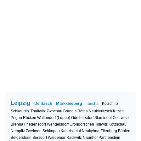
Leipzig
Delitzsch
Markkleeberg
Taucha
Kötschlitz
Schkeuditz
Thallwitz
Zwochau
Brandis
Rötha
Neukieritzsch
Kitzen
Pegau
Röcken
Wallendorf (Luppe)
Günthersdorf
Starsiedel
Otterwisch
Brehna
Friedensdorf
Wengelsdorf
Großgörschen
Tollwitz
Kötzschau
Nempitz
Zweimen
Schkopau
Kabelsketal
Neukyhna
Eilenburg
Böhlen
Belgershain
Borsdorf
Wiedemar
Rackwitz
Naunhof
Parthenstein