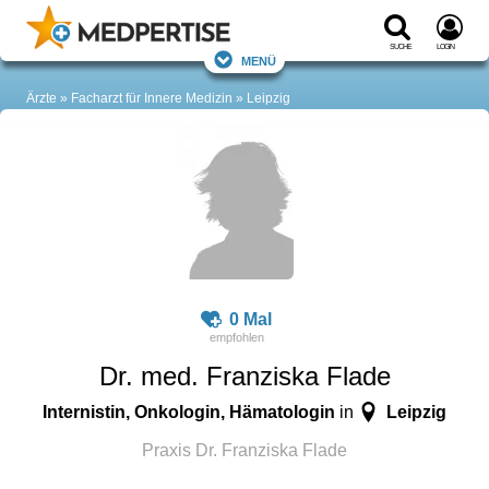
Suche
Login
Menü
Ärzte
Facharzt für Innere Medizin
Leipzig
0 Mal
Dr. med. Franziska Flade
Internistin, Onkologin, Hämatologin
Leipzig
in
Praxis Dr. Franziska Flade