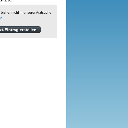
 bisher nicht in unserer Arztsuche
en
t-Eintrag erstellen