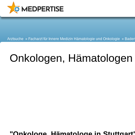
Arztsuche
Facharzt für Innere Medizin Hämatologie und Onkologie
Baden
Onkologen, Hämatologen i
"Onkologe, Hämatologe in Stuttgart