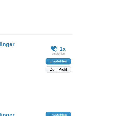
linger
1x
Empfehlen
Zum Profil
linger
Empfehlen