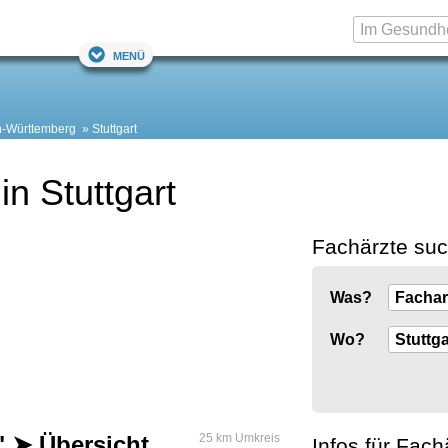
Menü
-Württemberg
Stuttgart
n Stuttgart
Fachärzte su
Was?
Wo?
" ➤ Übersicht
25 km Umkreis
Infos für Fach