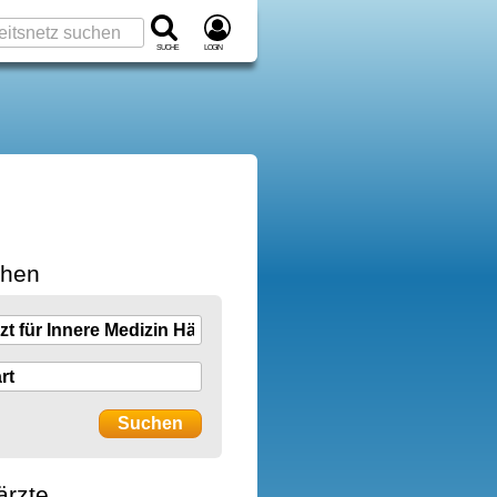
Suche
Login
chen
ärzte