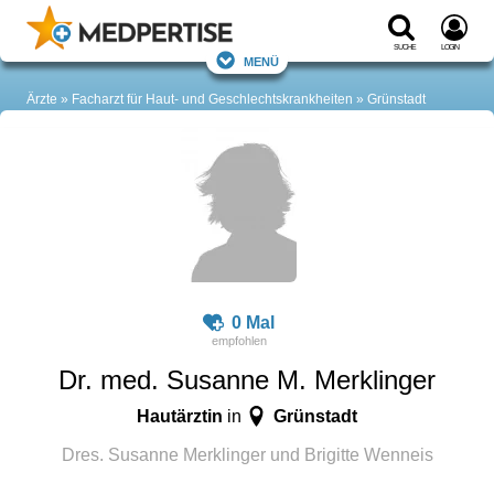
Suche
Login
Menü
Ärzte
Facharzt für Haut- und Geschlechtskrankheiten
Grünstadt
0 Mal
Dr. med. Susanne M. Merklinger
Hautärztin
Grünstadt
in
Dres. Susanne Merklinger und Brigitte Wenneis