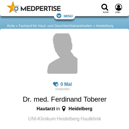
Suche
Login
Menü
Ärzte
Facharzt für Haut- und Geschlechtskrankheiten
Heidelberg
0 Mal
Dr. med. Ferdinand Toberer
Hautarzt
Heidelberg
in
UNI-Klinikum Heidelberg Hautklinik