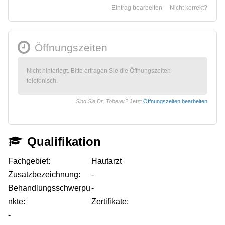
Eintrag bearbeiten
Nicht korrekt?
Öffnungszeiten
Nicht hinterlegt. Bitte erfragen Sie die Öffnungszeiten
telefonisch.
Sind Sie Dr. Toberer?
Jetzt
Öffnungszeiten bearbeiten
Qualifikation
Fachgebiet:
Hautarzt
Zusatzbezeichnung:
-
Behandlungsschwerpu
-
nkte:
Zertifikate:
-