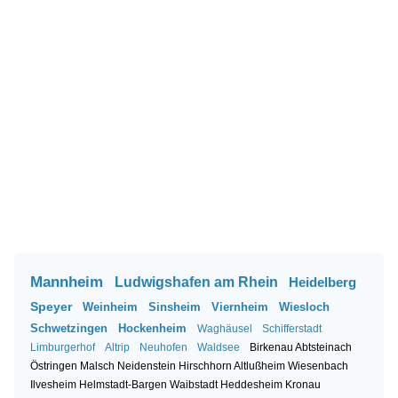
Mannheim
Ludwigshafen am Rhein
Heidelberg
Speyer
Weinheim
Sinsheim
Viernheim
Wiesloch
Schwetzingen
Hockenheim
Waghäusel
Schifferstadt
Limburgerhof
Altrip
Neuhofen
Waldsee
Birkenau
Abtsteinach
Östringen
Malsch
Neidenstein
Hirschhorn
Altlußheim
Wiesenbach
Ilvesheim
Helmstadt-Bargen
Waibstadt
Heddesheim
Kronau