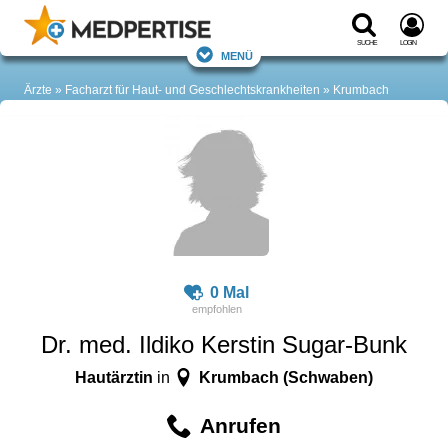
Suche
Login
Menü
Ärzte
Facharzt für Haut- und Geschlechtskrankheiten
Krumbach
0 Mal
Dr. med. Ildiko Kerstin Sugar-Bunk
Hautärztin
Krumbach (Schwaben)
in
Anrufen