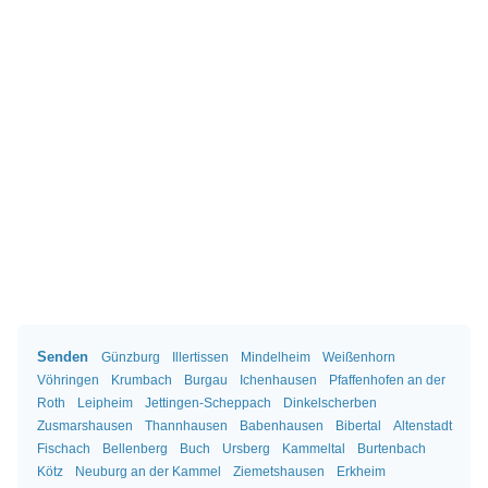
Senden
Günzburg
Illertissen
Mindelheim
Weißenhorn
Vöhringen
Krumbach
Burgau
Ichenhausen
Pfaffenhofen an der
Roth
Leipheim
Jettingen-Scheppach
Dinkelscherben
Zusmarshausen
Thannhausen
Babenhausen
Bibertal
Altenstadt
Fischach
Bellenberg
Buch
Ursberg
Kammeltal
Burtenbach
Kötz
Neuburg an der Kammel
Ziemetshausen
Erkheim