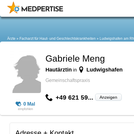
Ärzte
Facharzt für Haut- und Geschlechtskrankheiten
Ludwigshafen am Rh
Gabriele Meng
Hautärztin
Ludwigshafen
in
Gemeinschaftspraxis
+49 621 59...
Anzeigen
0 Mal
Adresse + Kontakt