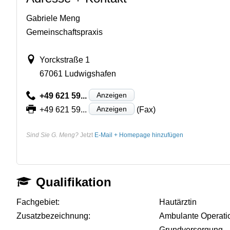
Gabriele Meng
Gemeinschaftspraxis
Yorckstraße 1
67061 Ludwigshafen
Anzeigen
+49 621 59...
Anzeigen
+49 621 59...
(Fax)
Sind Sie G. Meng?
Jetzt
E-Mail + Homepage hinzufügen
Qualifikation
Fachgebiet:
Hautärztin
Zusatzbezeichnung:
Ambulante Operati
Grundversorgung