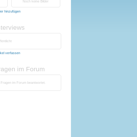
Noch keine Bilder
der hinzufügen
nterviews
fentlicht
ikel verfassen
fragen im Forum
 Fragen im Forum beantwortet.