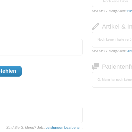
Noch keine Bilder
Sind Sie G. Meng?
Jetzt
Bil
Artikel & I
Noch keine Inhalte veröf
Sind Sie G. Meng?
Jetzt
Art
Patienten
fehlen
G. Meng hat noch keine
.
Sind Sie G. Meng?
Jetzt
Leistungen bearbeiten
.