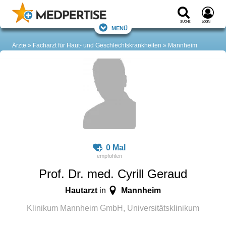
Suche
Login
Menü
Ärzte
Facharzt für Haut- und Geschlechtskrankheiten
Mannheim
0 Mal
Prof. Dr. med. Cyrill Geraud
Hautarzt
Mannheim
in
Klinikum Mannheim GmbH, Universitätsklinikum