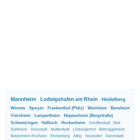
Mannheim
Ludwigshafen am Rhein
Heidelberg
Worms
Speyer
Frankenthal (Pfalz)
Weinheim
Bensheim
Viernheim
Lampertheim
Heppenheim (Bergstraße)
Schwetzingen
Haßloch
Hockenheim
Schifferstadt
Bad
Dürkheim
Grünstadt
Mutterstadt
Limburgerhof
Böhl-Iggelheim
Bobenheim-Roxheim
Römerberg
Altrip
Neuhofen
Dannstadt-