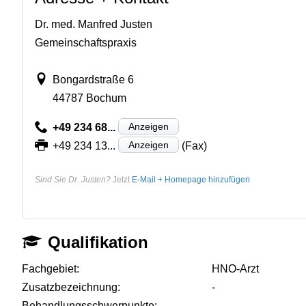
Dr. med. Manfred Justen
Gemeinschaftspraxis
Bongardstraße 6
44787 Bochum
Anzeigen
+49 234 68...
Anzeigen
+49 234 13...
(Fax)
Sind Sie Dr. Justen?
Jetzt
E-Mail + Homepage hinzufügen
Qualifikation
Fachgebiet:
HNO-Arzt
Zusatzbezeichnung:
-
Behandlungsschwerpunkte:
-