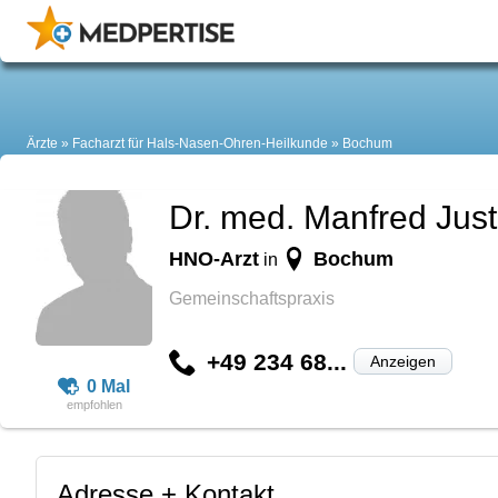
Ärzte
Facharzt für Hals-Nasen-Ohren-Heilkunde
Bochum
Dr. med. Manfred Jus
HNO-Arzt
Bochum
in
Gemeinschaftspraxis
+49 234 68...
Anzeigen
0 Mal
Adresse + Kontakt