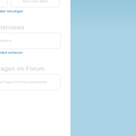
Noch keine Bilder
ilder hinzufügen
nterviews
fentlicht
rtikel verfassen
fragen im Forum
ne Fragen im Forum beantwortet.