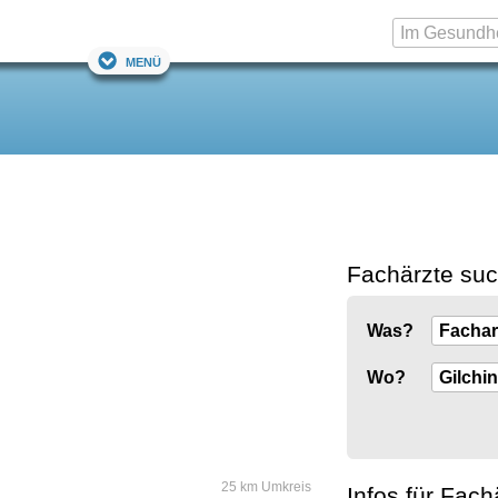
Menü
Fachärzte su
Was?
Wo?
25 km Umkreis
Infos für Fach