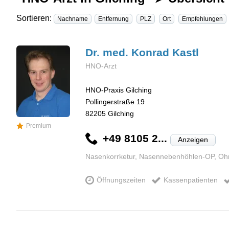
Sortieren:
Nachname
Entfernung
PLZ
Ort
Empfehlungen
Dr. med. Konrad
Kastl
HNO-Arzt
HNO-Praxis Gilching
Pollingerstraße 19
82205
Gilching
Premium
+49 8105 2...
Anzeigen
Nasenkorrketur, Nasennebenhöhlen-OP, Oh
Öffnungszeiten
Kassenpatienten