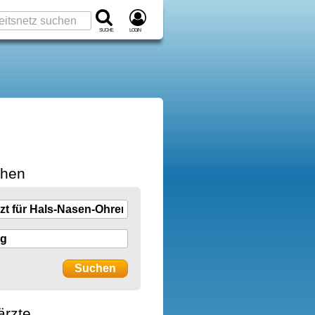
Suche
Login
chen
ärzte