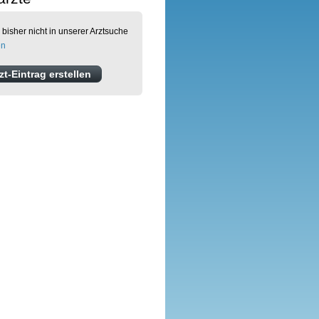
 bisher nicht in unserer Arztsuche
en
t-Eintrag erstellen