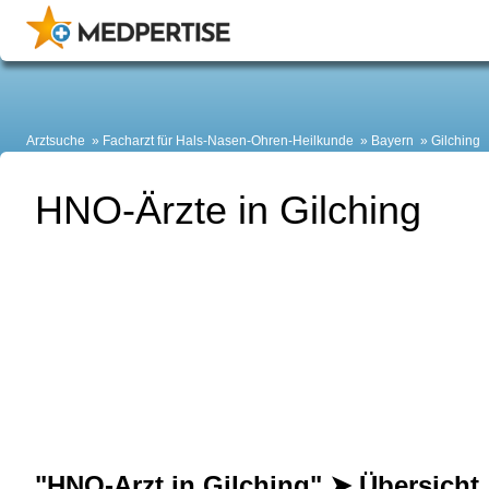
Arztsuche
Facharzt für Hals-Nasen-Ohren-Heilkunde
Bayern
Gilching
HNO-Ärzte in Gilching
"HNO-Arzt in Gilching" ➤ Übersicht