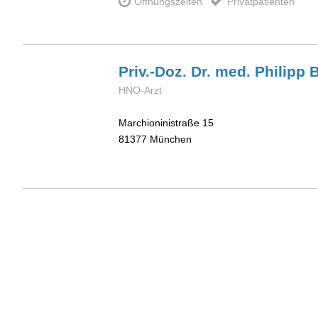
Öffnungszeiten
Privatpatienten
Priv.-Doz. Dr. med. Philipp
B
HNO-Arzt
Marchioninistraße 15
81377
München