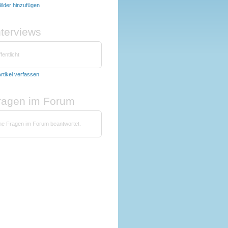
ilder hinzufügen
nterviews
fentlicht
rtikel verfassen
fragen im Forum
ine Fragen im Forum beantwortet.