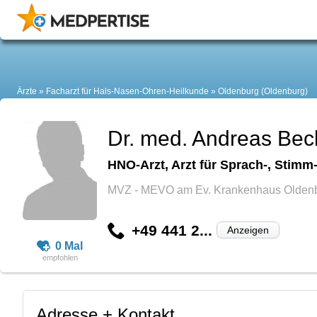
Ärzte
Facharzt für Hals-Nasen-Ohren-Heilkunde
Oldenburg (Oldenburg)
Dr. med. Andreas Bec
HNO-Arzt, Arzt für Sprach-, Stimm
MVZ - MEVO am Ev. Krankenhaus Olden
+49 441 2...
Anzeigen
0 Mal
Adresse + Kontakt