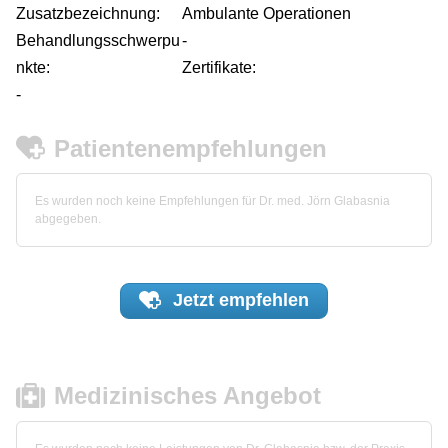
Zusatzbezeichnung:
Ambulante Operationen
Behandlungsschwerpu
-
nkte:
Zertifikate:
-
Patientenempfehlungen
Es wurden noch keine Empfehlungen für Dr. med. Jörn Glabasnia
abgegeben.
Jetzt
empfehlen
Medizinisches Angebot