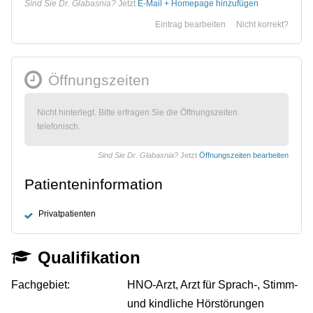
Sind Sie Dr. Glabasnia?
Jetzt
E-Mail + Homepage hinzufügen
Eintrag bearbeiten
Nicht korrekt?
Öffnungszeiten
Nicht hinterlegt. Bitte erfragen Sie die Öffnungszeiten
telefonisch.
Sind Sie Dr. Glabasnia?
Jetzt
Öffnungszeiten bearbeiten
Patienteninformation
Privatpatienten
Qualifikation
Fachgebiet:
HNO-Arzt, Arzt für Sprach-, Stimm-
und kindliche Hörstörungen