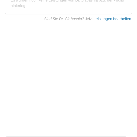
Es wurden noch keine Leistungen von Dr. Glabasnia bzw. der Praxis
hinterlegt.
Sind Sie Dr. Glabasnia?
Jetzt
Leistungen bearbeiten
.