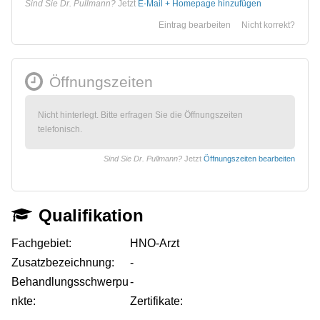
Sind Sie Dr. Pullmann?
Jetzt
E-Mail + Homepage hinzufügen
Eintrag bearbeiten
Nicht korrekt?
Öffnungszeiten
Nicht hinterlegt. Bitte erfragen Sie die Öffnungszeiten
telefonisch.
Sind Sie Dr. Pullmann?
Jetzt
Öffnungszeiten bearbeiten
Qualifikation
Fachgebiet:
HNO-Arzt
Zusatzbezeichnung:
-
Behandlungsschwerpu
-
nkte:
Zertifikate: