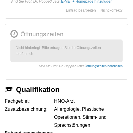
Sind Sie Prof. Dr. Hoppe?
Jetzt
E-Mail + Homepage hinzufügen
Eintrag bearbeiten
Nicht korrekt?
Öffnungszeiten
Nicht hinterlegt. Bitte erfragen Sie die Öffnungszeiten
telefonisch.
Sind Sie Prof. Dr. Hoppe?
Jetzt
Öffnungszeiten bearbeiten
Qualifikation
Fachgebiet:
HNO-Arzt
Zusatzbezeichnung:
Allergologie, Plastische
Operationen, Stimm- und
Sprachstörungen