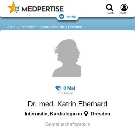
Suche
Login
Menü
Ärzte
Facharzt für Innere Medizin
Dresden
0 Mal
Dr. med. Katrin Eberhard
Internistin, Kardiologin
Dresden
in
Gemeinschaftspraxis