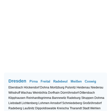
Dresden
Pirna
Freital
Radebeul
Meißen
Coswig
Ebersbach
Höckendorf
Dohna
Moritzburg
Pulsnitz
Heidenau
Niederau
Wilsdruff
Wachau
Weinböhla
Dorfhain
Dürrröhrsdorf-Dittersbach
Klipphausen
Reinhardtsgrimma
Bannewitz
Radeburg
Struppen
Dohma
Liebstadt
Lichtenberg
Lohmen
Arnsdorf
Schmiedeberg
Großröhrsdorf
Radeberg
Laußnitz
Dippoldiswalde
Kreischa
Tharandt
Stadt Wehlen