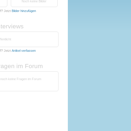
Noch keine Bilder
ff?
Jetzt
Bilder hinzufügen
nterviews
fentlicht
ff?
Jetzt
Artikel verfassen
fragen im Forum
t noch keine Fragen im Forum