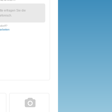
itte erfragen Sie die
efonisch.
dorff?
arbeiten