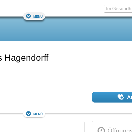
Menü
s Hagendorff
Ar
Menü
Öffnungs