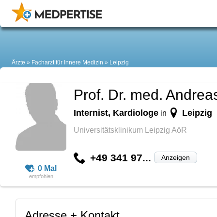
Ärzte
Facharzt für Innere Medizin
Leipzig
Prof. Dr. med. Andrea
Internist, Kardiologe
Leipzig
in
Universitätsklinikum Leipzig AöR
+49 341 97...
Anzeigen
0 Mal
Adresse + Kontakt