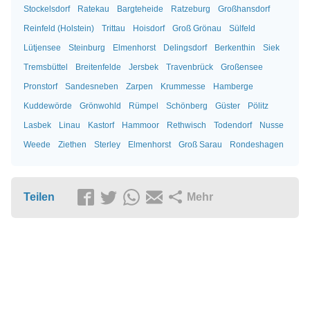
Stockelsdorf
Ratekau
Bargteheide
Ratzeburg
Großhansdorf
Reinfeld (Holstein)
Trittau
Hoisdorf
Groß Grönau
Sülfeld
Lütjensee
Steinburg
Elmenhorst
Delingsdorf
Berkenthin
Siek
Tremsbüttel
Breitenfelde
Jersbek
Travenbrück
Großensee
Pronstorf
Sandesneben
Zarpen
Krummesse
Hamberge
Kuddewörde
Grönwohld
Rümpel
Schönberg
Güster
Pölitz
Lasbek
Linau
Kastorf
Hammoor
Rethwisch
Todendorf
Nusse
Weede
Ziethen
Sterley
Elmenhorst
Groß Sarau
Rondeshagen
Teilen
Mehr