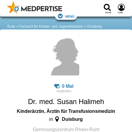
Suche
Login
Menü
Ärzte
Facharzt für Kinder- und Jugendmedizin
Duisburg
0 Mal
Dr. med. Susan Halimeh
Kinderärztin, Ärztin für Transfusionsmedizin
Duisburg
in
Gerinnungszentrum Rhein-Ruhr