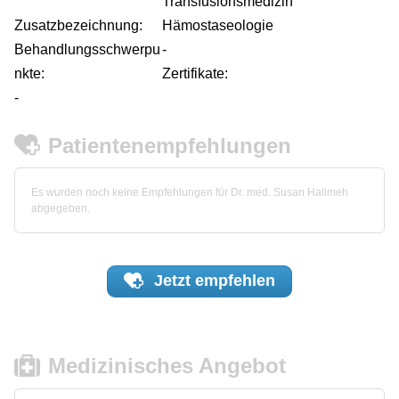
Transfusionsmedizin
Zusatzbezeichnung:
Hämostaseologie
Behandlungsschwerpu
-
nkte:
Zertifikate:
-
Patientenempfehlungen
Es wurden noch keine Empfehlungen für Dr. med. Susan Halimeh
abgegeben.
Jetzt
empfehlen
Medizinisches Angebot