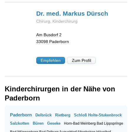
Dr. med. Markus
Dürsch
Chirurg, Kinderchirurg
Am Busdorf 2
33098
Paderborn
Empfehlen
Zum Profil
Kinderchirurgen in der Nähe von
Paderborn
Paderborn
Delbrück
Rietberg
Schloß Holte-Stukenbrock
Salzkotten
Büren
Geseke
Horn-Bad Meinberg
Bad Lippspringe
Bad Wünnenberg
Bad Driburg
Augustdorf
Altenbeken
Hövelhof