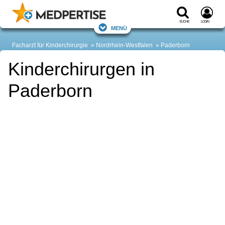
Suche
Login
Menü
Facharzt für Kinderchirurgie
Nordrhein-Westfalen
Paderborn
Kinderchirurgen in
Paderborn