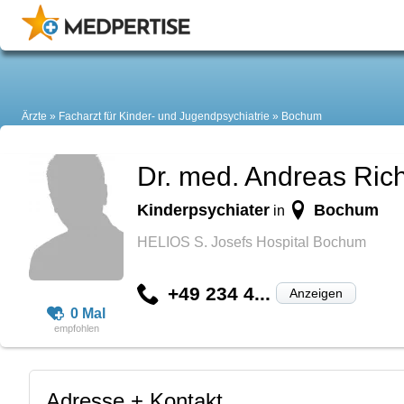
Ärzte
Facharzt für Kinder- und Jugendpsychiatrie
Bochum
Dr. med. Andreas Rich
Kinderpsychiater
Bochum
in
HELIOS S. Josefs Hospital Bochum
+49 234 4...
Anzeigen
0 Mal
Adresse + Kontakt