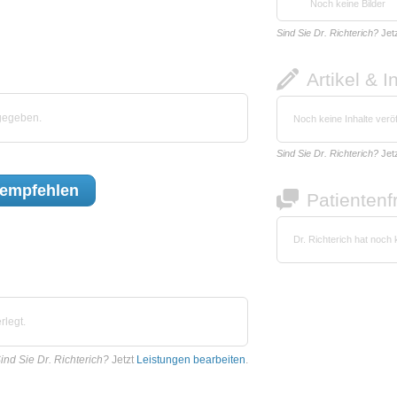
Noch keine Bilder
Sind Sie Dr. Richterich?
Jet
Artikel & I
bgegeben.
Noch keine Inhalte veröf
Sind Sie Dr. Richterich?
Jet
empfehlen
Patienten
Dr. Richterich hat noch
rlegt.
ind Sie Dr. Richterich?
Jetzt
Leistungen bearbeiten
.