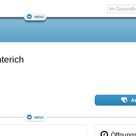
Menü
terich
Ar
Menü
Öffnungs