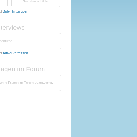
Noch keine Bilder
zt
Bilder hinzufügen
nterviews
fentlicht
zt
Artikel verfassen
fragen im Forum
 keine Fragen im Forum beantwortet.