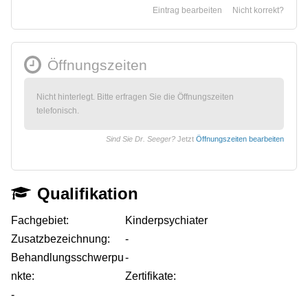
Eintrag bearbeiten
Nicht korrekt?
Öffnungszeiten
Nicht hinterlegt. Bitte erfragen Sie die Öffnungszeiten
telefonisch.
Sind Sie Dr. Seeger?
Jetzt
Öffnungszeiten bearbeiten
Qualifikation
Fachgebiet:
Kinderpsychiater
Zusatzbezeichnung:
-
Behandlungsschwerpu
-
nkte:
Zertifikate:
-