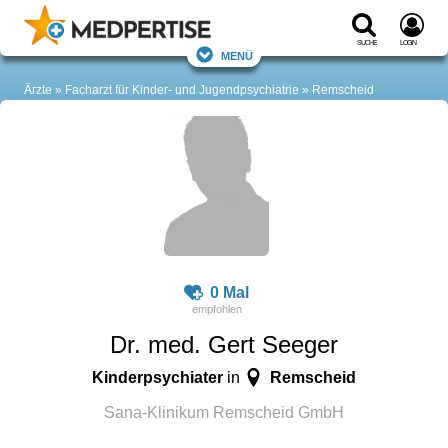
Suche
Login
Menü
Ärzte
Facharzt für Kinder- und Jugendpsychiatrie
Remscheid
0 Mal
Dr. med. Gert Seeger
Kinderpsychiater
Remscheid
in
Sana-Klinikum Remscheid GmbH