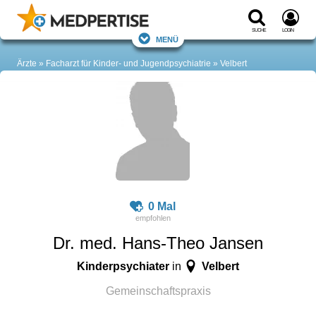
Suche
Login
Menü
Ärzte
Facharzt für Kinder- und Jugendpsychiatrie
Velbert
0 Mal
Dr. med. Hans-Theo Jansen
Kinderpsychiater
Velbert
in
Gemeinschaftspraxis