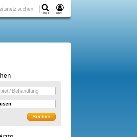
Suche
Login
chen
ärzte