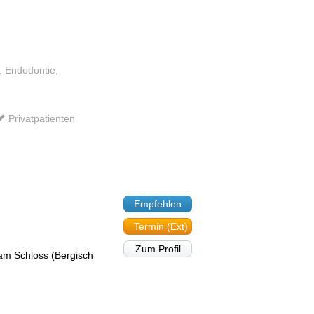
, Endodontie,
Privatpatienten
Empfehlen
Termin (Ext)
Zum Profil
am Schloss (Bergisch