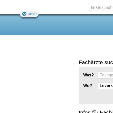
Menü
Fachärzte su
Was?
Wo?
Infos für Fach