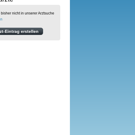
 bisher nicht in unserer Arztsuche
en
t-Eintrag erstellen