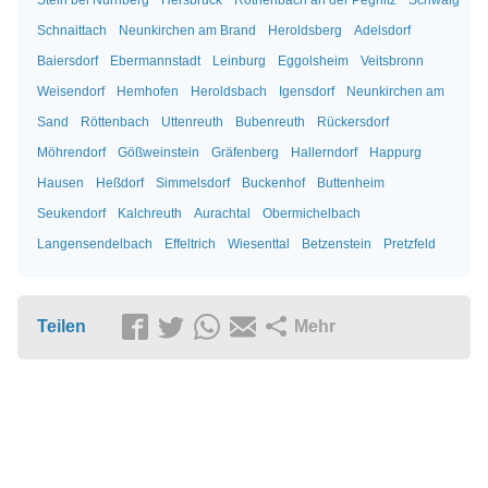
Schnaittach
Neunkirchen am Brand
Heroldsberg
Adelsdorf
Baiersdorf
Ebermannstadt
Leinburg
Eggolsheim
Veitsbronn
Weisendorf
Hemhofen
Heroldsbach
Igensdorf
Neunkirchen am
Sand
Röttenbach
Uttenreuth
Bubenreuth
Rückersdorf
Möhrendorf
Gößweinstein
Gräfenberg
Hallerndorf
Happurg
Hausen
Heßdorf
Simmelsdorf
Buckenhof
Buttenheim
Seukendorf
Kalchreuth
Aurachtal
Obermichelbach
Langensendelbach
Effeltrich
Wiesenttal
Betzenstein
Pretzfeld
Teilen
Mehr