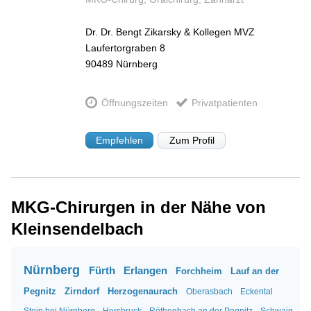
Dr. Dr. Bengt Zikarsky & Kollegen MVZ
Laufertorgraben 8
90489
Nürnberg
Öffnungszeiten
Privatpatienten
Empfehlen
Zum Profil
MKG-Chirurgen in der Nähe von
Kleinsendelbach
Nürnberg
Fürth
Erlangen
Forchheim
Lauf an der
Pegnitz
Zirndorf
Herzogenaurach
Oberasbach
Eckental
Stein bei Nürnberg
Hersbruck
Röthenbach an der Pegnitz
Schwaig