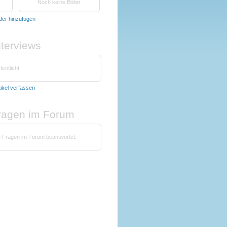
Noch keine Bilder
lder hinzufügen
nterviews
fentlicht
tikel verfassen
fragen im Forum
e Fragen im Forum beantwortet.