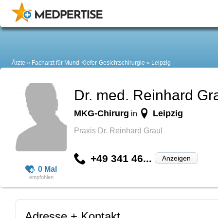
Ärzte
Facharzt für Mund-Kiefer-Gesichtschirurgie
Leipzig
Dr. med. Reinhard Gr
MKG-Chirurg
Leipzig
in
Praxis Dr. Reinhard Graul
+49 341 46...
Anzeigen
0 Mal
Adresse + Kontakt