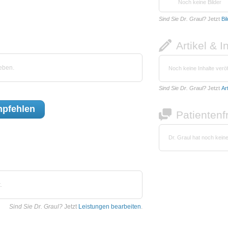
Noch keine Bilder
Sind Sie Dr. Graul?
Jetzt
Bi
Artikel & I
eben.
Noch keine Inhalte veröf
Sind Sie Dr. Graul?
Jetzt
Ar
pfehlen
Patienten
Dr. Graul hat noch kein
.
Sind Sie Dr. Graul?
Jetzt
Leistungen bearbeiten
.