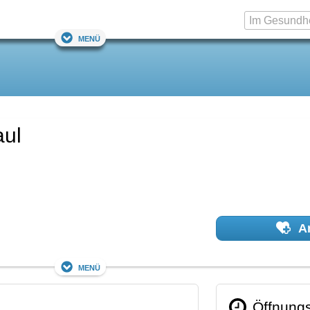
Menü
aul
Ar
Menü
Öffnungs