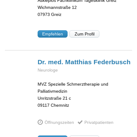
Asklepios Fachklinikum Tagesklinik Greiz
Wichmannstraße 12
07973
Greiz
Empfehlen
Zum Profil
Dr. med. Matthias
Federbusch
Neurologe
MVZ Spezielle Schmerztherapie und
Palliativmedizin
Unritzstraße 21 c
09117
Chemnitz
Öffnungszeiten
Privatpatienten